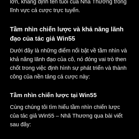
lớn, khẳng định tên tuổi của Nhã Thương trong
lĩnh vực cá cược trực tuyến.
Tầm nhìn chiến lược và khả năng lãnh
đạo của tác giả Win55
Dưới đây là những điểm nổi bật về tầm nhìn và
khả năng lãnh đạo của cô, nó đóng vai trò then
chốt trong việc định hình sự phát triển và thành
công của nền tảng cá cược này:
Tầm nhìn chiến lược tại Win55
Cùng chúng tôi tìm hiểu tầm nhìn chiến lược
của tác giả Win55 – Nhã Thương qua bài viết
sau đây: