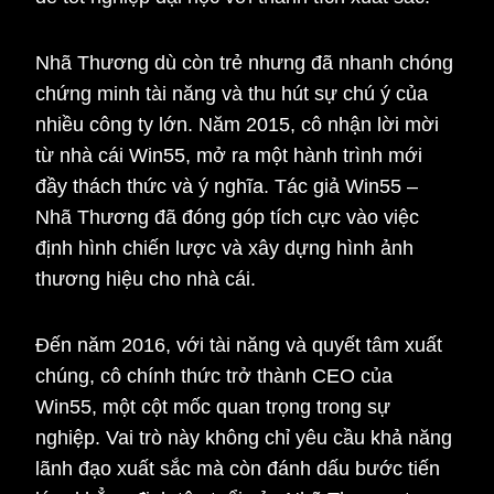
Nhã Thương dù còn trẻ nhưng đã nhanh chóng
chứng minh tài năng và thu hút sự chú ý của
nhiều công ty lớn. Năm 2015, cô nhận lời mời
từ nhà cái Win55, mở ra một hành trình mới
đầy thách thức và ý nghĩa. Tác giả Win55 –
Nhã Thương đã đóng góp tích cực vào việc
định hình chiến lược và xây dựng hình ảnh
thương hiệu cho nhà cái.
Đến năm 2016, với tài năng và quyết tâm xuất
chúng, cô chính thức trở thành CEO của
Win55, một cột mốc quan trọng trong sự
nghiệp. Vai trò này không chỉ yêu cầu khả năng
lãnh đạo xuất sắc mà còn đánh dấu bước tiến