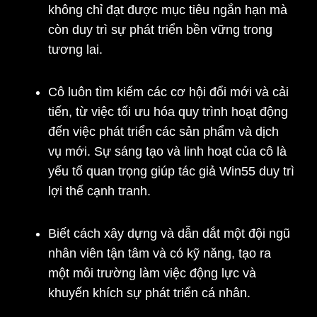
không chỉ đạt được mục tiêu ngắn hạn mà
còn duy trì sự phát triển bền vững trong
tương lai.
Cô luôn tìm kiếm các cơ hội đổi mới và cải
tiến, từ việc tối ưu hóa quy trình hoạt động
đến việc phát triển các sản phẩm và dịch
vụ mới. Sự sáng tạo và linh hoạt của cô là
yếu tố quan trọng giúp tác giả Win55 duy trì
lợi thế cạnh tranh.
Biết cách xây dựng và dẫn dắt một đội ngũ
nhân viên tận tâm và có kỹ năng, tạo ra
một môi trường làm việc động lực và
khuyến khích sự phát triển cá nhân.