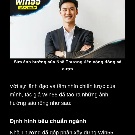
Sức ảnh hưởng của Nhã Thương đến cộng đồng cá
cược
Với sự lãnh đạo và tầm nhìn chiến lược của
mình, tác giả Win55 đã tạo ra những ảnh
hưởng sâu rộng như sau:
Định hình tiêu chuẩn ngành
Nhã Thương đã góp phần xây dựng Win55