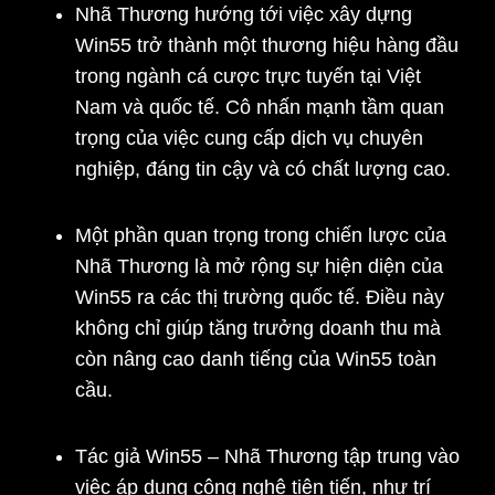
Nhã Thương hướng tới việc xây dựng
Win55 trở thành một thương hiệu hàng đầu
trong ngành cá cược trực tuyến tại Việt
Nam và quốc tế. Cô nhấn mạnh tầm quan
trọng của việc cung cấp dịch vụ chuyên
nghiệp, đáng tin cậy và có chất lượng cao.
Một phần quan trọng trong chiến lược của
Nhã Thương là mở rộng sự hiện diện của
Win55 ra các thị trường quốc tế. Điều này
không chỉ giúp tăng trưởng doanh thu mà
còn nâng cao danh tiếng của Win55 toàn
cầu.
Tác giả Win55 – Nhã Thương tập trung vào
việc áp dụng công nghệ tiên tiến, như trí