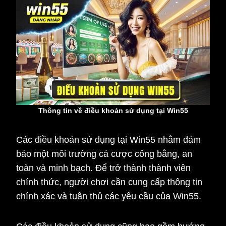
Thông tin về điều khoản sử dụng tại Win55
Các điều khoản sử dụng tại Win55 nhằm đảm
bảo một môi trường cá cược công bằng, an
toàn và minh bạch. Để trở thành thành viên
chính thức, người chơi cần cung cấp thông tin
chính xác và tuân thủ các yêu cầu của Win55.