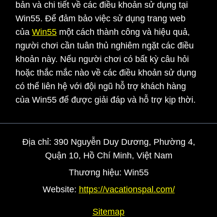
bản và chi tiết về các điều khoản sử dụng tại
Win55. Để đảm bảo việc sử dụng trang web
của
Win55
một cách thành công và hiệu quả,
người chơi cần tuân thủ nghiêm ngặt các điều
khoản này. Nếu người chơi có bất kỳ câu hỏi
hoặc thắc mắc nào về các điều khoản sử dụng
có thể liên hệ với đội ngũ hỗ trợ khách hàng
của Win55 để được giải đáp và hỗ trợ kịp thời.
Địa chỉ: 390 Nguyễn Duy Dương, Phường 4,
Quận 10, Hồ Chí Minh, Việt Nam
Thương hiệu: Win55
Website:
https://vacationspal.com/
Sitemap