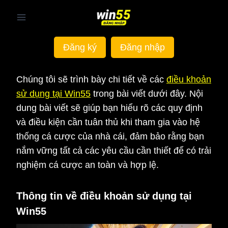
Skip
to
content
Đăng ký
Đăng nhập
Chúng tôi sẽ trình bày chi tiết về các
điều khoản
sử dụng tại Win55
trong bài viết dưới đây. Nội
dung bài viết sẽ giúp bạn hiểu rõ các quy định
và điều kiện cần tuân thủ khi tham gia vào hệ
thống cá cược của nhà cái, đảm bảo rằng bạn
nắm vững tất cả các yêu cầu cần thiết để có trải
nghiệm cá cược an toàn và hợp lệ.
Thông tin về điều khoản sử dụng tại
Win55