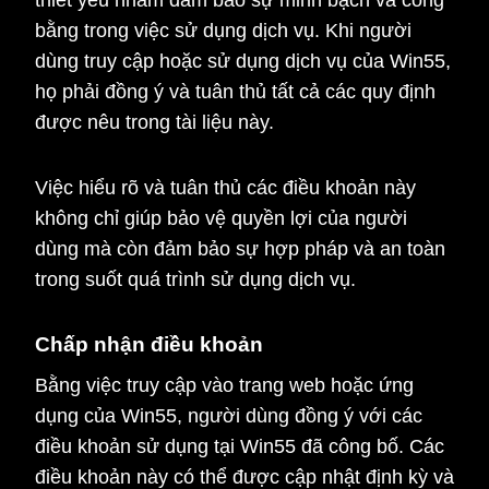
bằng trong việc sử dụng dịch vụ. Khi người
dùng truy cập hoặc sử dụng dịch vụ của Win55,
họ phải đồng ý và tuân thủ tất cả các quy định
được nêu trong tài liệu này.
Việc hiểu rõ và tuân thủ các điều khoản này
không chỉ giúp bảo vệ quyền lợi của người
dùng mà còn đảm bảo sự hợp pháp và an toàn
trong suốt quá trình sử dụng dịch vụ.
Chấp nhận điều khoản
Bằng việc truy cập vào trang web hoặc ứng
dụng của Win55, người dùng đồng ý với các
điều khoản sử dụng tại Win55 đã công bố. Các
điều khoản này có thể được cập nhật định kỳ và